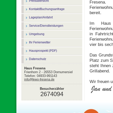
Preisübersicht
Fresena
Ferienwohn
Kontakt/Buchungsanfrage
bereit.
Lageplan/Anfahrt
Im Haus 
Service/Dienstleistungen
Ferienwohn
in Fahrtric
Umgebung
Ferienwohnun
Ihr Ferienwetter
vier bis se
Hausprospekt (PDF)
Das Grundst
Datenschutz
Platz zum S
steht Ihnen 
Haus Fresena
Grillabend.
Frienhorn 2 - 26553 Dornumersiel
Telefon: 04933-991143
info@fewo-fresena.de
Wir freuen u
Besucherzähler
2674094